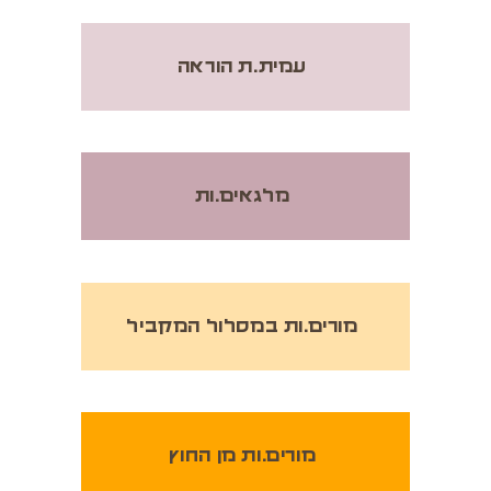
עמית.ת הוראה
מלגאים.ות
מורים.ות במסלול המקביל
מורים.ות מן החוץ