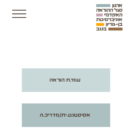
עוזר.ת הוראה
אסיסטנט.ית/מדריכ.ה